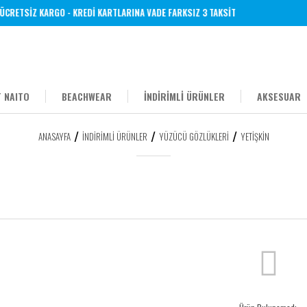
CRETSİZ KARGO - KREDİ KARTLARINA VADE FARKSIZ 3 TAKSİT
 NAITO
BEACHWEAR
İNDİRİMLİ ÜRÜNLER
AKSESUAR
ANASAYFA
İNDİRİMLİ ÜRÜNLER
YÜZÜCÜ GÖZLÜKLERI
YETIŞKIN