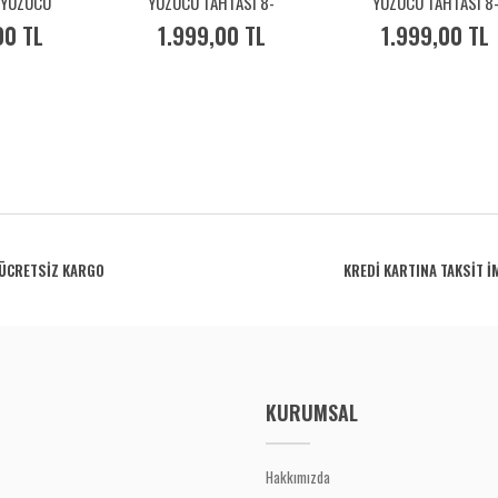
 YÜZÜCÜ
YÜZÜCÜ TAHTASI 8-
YÜZÜCÜ TAHTASI 8
3529H011
0166017218
0166018392
00 TL
1.999,00 TL
1.999,00 TL
ÜCRETSİZ KARGO
KREDİ KARTINA TAKSİT İ
KURUMSAL
Hakkımızda