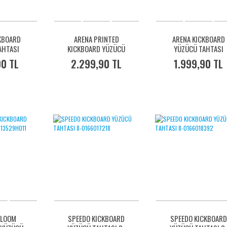
KBOARD
ARENA PRINTED
ARENA KICKBOARD
AHTASI
KICKBOARD YÜZÜCÜ
YÜZÜCÜ TAHTASI
550
TAHTASI 002024118
95275130
90 TL
2.299,90 TL
1.999,90 TL
BLOOM
SPEEDO KICKBOARD
SPEEDO KICKBOARD