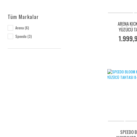
Tüm Markalar
ARENA KIC
Arena (6)
YÜZÜCÜ T
9527
Speedo (3)
1.999,
SPEEDO 