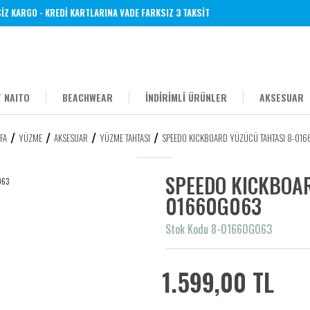
 KARGO - KREDİ KARTLARINA VADE FARKSIZ 3 TAKSİT
 NAITO
BEACHWEAR
İNDİRİMLİ ÜRÜNLER
AKSESUAR
FA
YÜZME
AKSESUAR
YÜZME TAHTASI
SPEEDO KICKBOARD YÜZÜCÜ TAHTASI 8-01
SPEEDO KICKBOAR
01660G063
Stok Kodu 8-01660G063
1.599,00 TL