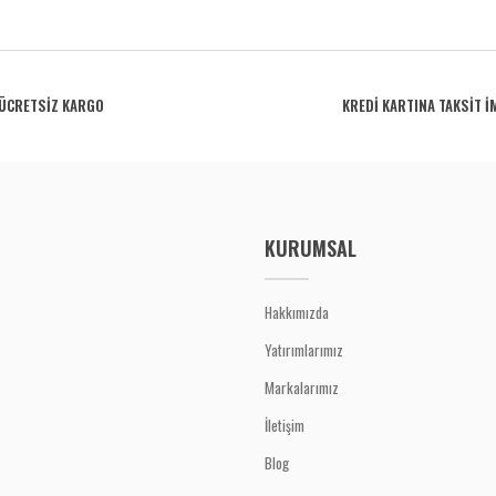
rdüğünüz noktaları öneri formunu kullanarak tarafımıza iletebilirsiniz.
Bu ürüne ilk yorumu siz yapın!
ÜCRETSİZ KARGO
KREDİ KARTINA TAKSİT İ
Yorum Yaz
KURUMSAL
Hakkımızda
Yatırımlarımız
Gönder
Markalarımız
İletişim
Blog