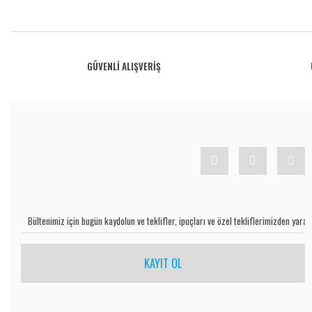
Bu ürünün fiyat bilgisi, resim, ürün açıklamalarında ve diğer konularda yetersiz gö
Görüş ve önerileriniz için teşekkür ederiz.
Ürün resmi kalitesiz, bozuk veya görüntülenemiyor.
GÜVENLİ ALIŞVERİŞ
Ürün açıklamasında eksik bilgiler bulunuyor.
Ürün bilgilerinde hatalar bulunuyor.
Ürün fiyatı diğer sitelerden daha pahalı.
Bu ürüne benzer farklı alternatifler olmalı.
KAYIT OL