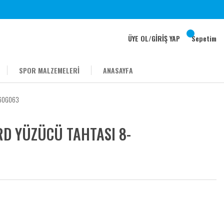
ÜYE OL
/
GİRİŞ YAP
Sepetim
SPOR MALZEMELERİ
ANASAYFA
660G063
D YÜZÜCÜ TAHTASI 8-