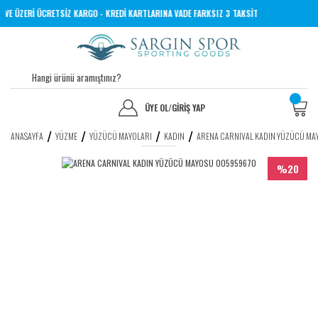
0 TL VE ÜZERİ ÜCRETSİZ KARGO - KREDİ KARTLARINA VADE FARKSIZ 3 TAKSİT
ÜYE OL
/
GİRİŞ YAP
ANASAYFA
YÜZME
YÜZÜCÜ MAYOLARI
KADIN
ARENA CARNIVAL KADIN YÜZÜCÜ M
%20