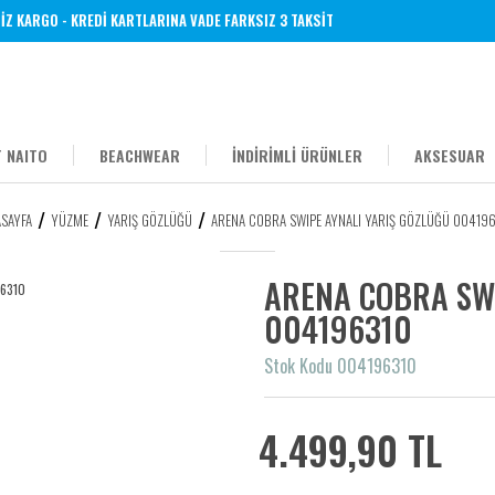
ARGO - KREDİ KARTLARINA VADE FARKSIZ 3 TAKSİT
 NAITO
BEACHWEAR
İNDİRİMLİ ÜRÜNLER
AKSESUAR
SAYFA
YÜZME
YARIŞ GÖZLÜĞÜ
ARENA COBRA SWIPE AYNALI YARIŞ GÖZLÜĞÜ 00419
ARENA COBRA SW
004196310
Stok Kodu 004196310
4.499,90 TL