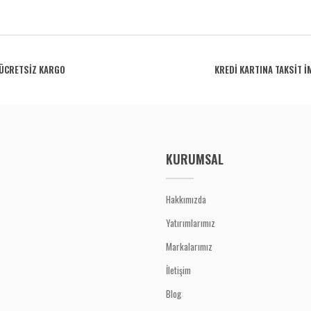
rdüğünüz noktaları öneri formunu kullanarak tarafımıza iletebilirsiniz.
Bu ürüne ilk yorumu siz yapın!
ÜCRETSİZ KARGO
KREDİ KARTINA TAKSİT İ
Yorum Yaz
KURUMSAL
Hakkımızda
Yatırımlarımız
Gönder
Markalarımız
İletişim
Blog