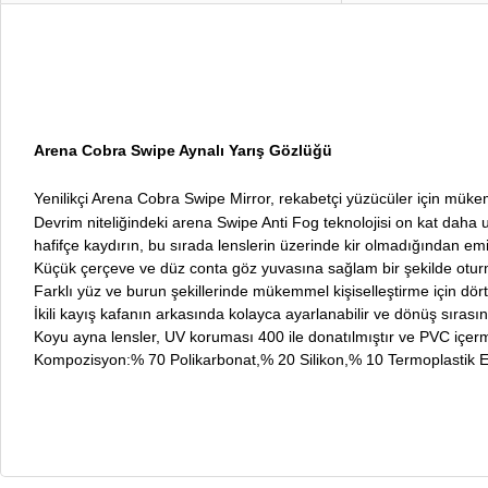
Arena Cobra Swipe Aynalı Yarış Gözlüğü
Yenilikçi Arena Cobra Swipe Mirror, rekabetçi yüzücüler için müke
Devrim niteliğindeki arena Swipe Anti Fog teknolojisi on kat daha u
hafifçe kaydırın, bu sırada lenslerin üzerinde kir olmadığından em
Küçük çerçeve ve düz conta göz yuvasına sağlam bir şekilde oturm
Farklı yüz ve burun şekillerinde mükemmel kişiselleştirme için dört ad
İkili kayış kafanın arkasında kolayca ayarlanabilir ve dönüş sırasın
Koyu ayna lensler, UV koruması 400 ile donatılmıştır ve PVC içer
Kompozisyon:% 70 Polikarbonat,% 20 Silikon,% 10 Termoplastik 