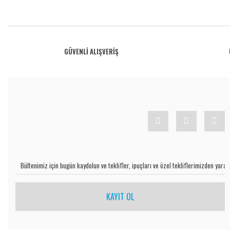
Bu ürünün fiyat bilgisi, resim, ürün açıklamalarında ve diğer konularda yetersiz gö
Görüş ve önerileriniz için teşekkür ederiz.
Ürün resmi kalitesiz, bozuk veya görüntülenemiyor.
GÜVENLİ ALIŞVERİŞ
Ürün açıklamasında eksik bilgiler bulunuyor.
Ürün bilgilerinde hatalar bulunuyor.
Ürün fiyatı diğer sitelerden daha pahalı.
Bu ürüne benzer farklı alternatifler olmalı.
KAYIT OL