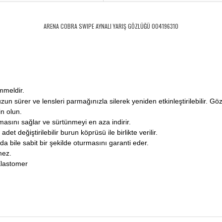
ARENA COBRA SWIPE AYNALI YARIŞ GÖZLÜĞÜ 004196310
mmeldir.
zun sürer ve lensleri parmağınızla silerek yeniden etkinleştirilebilir. G
in olun.
asını sağlar ve sürtünmeyi en aza indirir.
et değiştirilebilir burun köprüsü ile birlikte verilir.
da bile sabit bir şekilde oturmasını garanti eder.
mez.
Elastomer