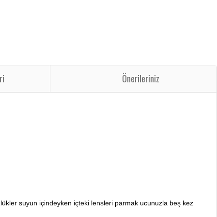
ri
Önerileriniz
özlükler suyun içindeyken içteki lensleri parmak ucunuzla beş kez