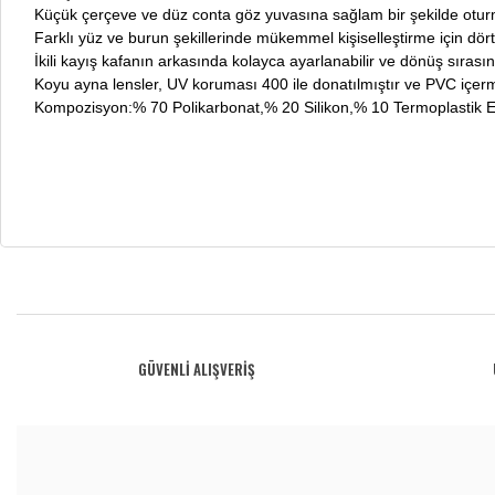
Küçük çerçeve ve düz conta göz yuvasına sağlam bir şekilde oturm
Farklı yüz ve burun şekillerinde mükemmel kişiselleştirme için dört ad
İkili kayış kafanın arkasında kolayca ayarlanabilir ve dönüş sırasın
Koyu ayna lensler, UV koruması 400 ile donatılmıştır ve PVC içer
Kompozisyon:% 70 Polikarbonat,% 20 Silikon,% 10 Termoplastik 
Bu ürünün fiyat bilgisi, resim, ürün açıklamalarında ve diğer konularda yetersiz gö
Görüş ve önerileriniz için teşekkür ederiz.
Ürün resmi kalitesiz, bozuk veya görüntülenemiyor.
GÜVENLİ ALIŞVERİŞ
Ürün açıklamasında eksik bilgiler bulunuyor.
Ürün bilgilerinde hatalar bulunuyor.
Ürün fiyatı diğer sitelerden daha pahalı.
Bu ürüne benzer farklı alternatifler olmalı.