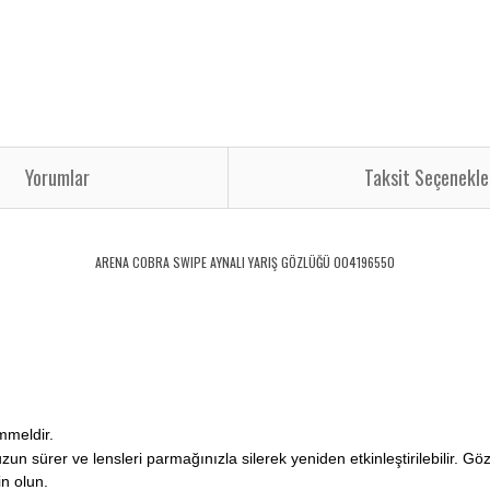
Yorumlar
Taksit Seçenekle
ARENA COBRA SWIPE AYNALI YARIŞ GÖZLÜĞÜ 004196550
mmeldir.
zun sürer ve lensleri parmağınızla silerek yeniden etkinleştirilebilir. G
in olun.