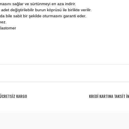
asını sağlar ve sürtünmeyi en aza indirir.
et değiştirilebilir burun köprüsü ile birlikte verilir.
da bile sabit bir şekilde oturmasını garanti eder.
mez.
Elastomer
rdüğünüz noktaları öneri formunu kullanarak tarafımıza iletebilirsiniz.
Bu ürüne ilk yorumu siz yapın!
ÜCRETSİZ KARGO
KREDİ KARTINA TAKSİT İ
Yorum Yaz