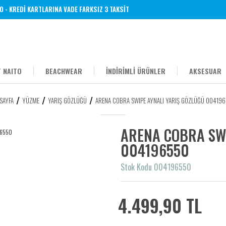
KREDİ KARTLARINA VADE FARKSIZ 3 TAKSİT
 NAITO
BEACHWEAR
İNDİRİMLİ ÜRÜNLER
AKSESUAR
SAYFA
YÜZME
YARIŞ GÖZLÜĞÜ
ARENA COBRA SWIPE AYNALI YARIŞ GÖZLÜĞÜ 00419
ARENA COBRA SW
004196550
Stok Kodu 004196550
4.499,90 TL