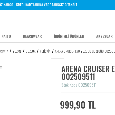
KARGO - KREDİ KARTLARINA VADE FARKSIZ 3 TAKSİT
 NAITO
BEACHWEAR
İNDİRİMLİ ÜRÜNLER
AKSESUAR
ASAYFA
YÜZME
GÖZLÜK
YETIŞKIN
ARENA CRUISER EVO YÜZÜCÜ GÖZLÜĞÜ 002509
ARENA CRUISER 
002509511
Stok Kodu 002509511
999,90 TL