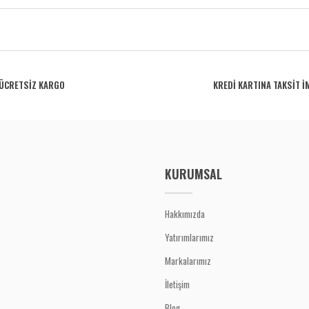
rdüğünüz noktaları öneri formunu kullanarak tarafımıza iletebilirsiniz.
Bu ürüne ilk yorumu siz yapın!
ÜCRETSİZ KARGO
KREDİ KARTINA TAKSİT İ
Yorum Yaz
KURUMSAL
Hakkımızda
Yatırımlarımız
Gönder
Markalarımız
İletişim
Blog