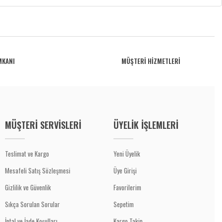
MKANI
MÜŞTERİ HİZMETLERİ
MÜŞTERİ SERVİSLERİ
ÜYELİK İŞLEMLERİ
Teslimat ve Kargo
Yeni Üyelik
Mesafeli Satış Sözleşmesi
Üye Girişi
Gizlilik ve Güvenlik
Favorilerim
Sıkça Sorulan Sorular
Sepetim
İptal ve İade Koşulları
Kargo Takip