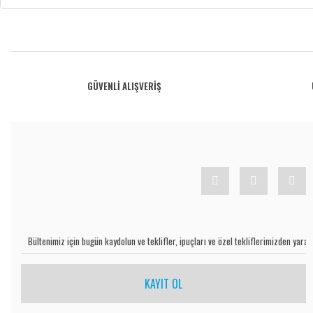
Bu ürünün fiyat bilgisi, resim, ürün açıklamalarında ve diğer konularda yetersiz gö
Görüş ve önerileriniz için teşekkür ederiz.
Ürün resmi kalitesiz, bozuk veya görüntülenemiyor.
GÜVENLİ ALIŞVERİŞ
Ürün açıklamasında eksik bilgiler bulunuyor.
Ürün bilgilerinde hatalar bulunuyor.
Ürün fiyatı diğer sitelerden daha pahalı.
Bu ürüne benzer farklı alternatifler olmalı.
KAYIT OL