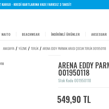
ARGO - KREDİ KARTLARINA VADE FARKSIZ 3 TAKSİT
 NAITO
BEACHWEAR
İNDİRİMLİ ÜRÜNLER
AKSESUAR
ANASAYFA
YÜZME
TERLIK
ARENA EDDY PARMAK ARASI ÇOCUK TERLİK 001950118
ARENA EDDY PAR
001950118
Stok Kodu 001950118
549,90 TL