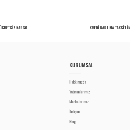
rdüğünüz noktaları öneri formunu kullanarak tarafımıza iletebilirsiniz.
Bu ürüne ilk yorumu siz yapın!
ÜCRETSİZ KARGO
KREDİ KARTINA TAKSİT İ
Yorum Yaz
KURUMSAL
Hakkımızda
Yatırımlarımız
Gönder
Markalarımız
İletişim
Blog