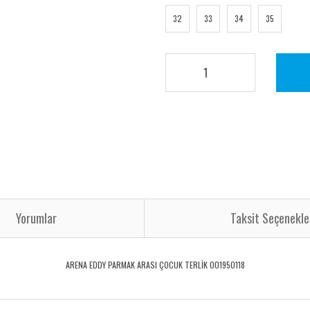
32
33
34
35
Yorumlar
Taksit Seçenekle
ARENA EDDY PARMAK ARASI ÇOCUK TERLİK 001950118