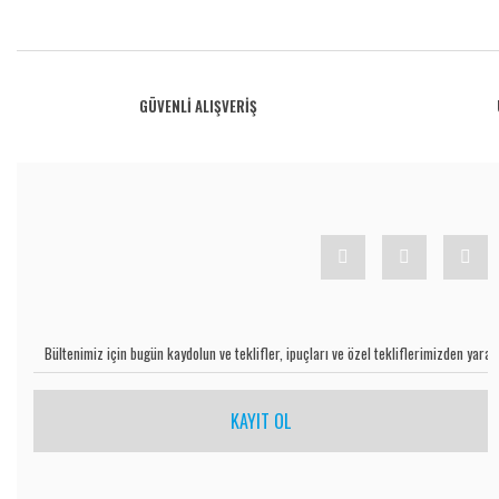
Bu ürünün fiyat bilgisi, resim, ürün açıklamalarında ve diğer konularda yetersiz gö
Görüş ve önerileriniz için teşekkür ederiz.
Ürün resmi kalitesiz, bozuk veya görüntülenemiyor.
GÜVENLİ ALIŞVERİŞ
Ürün açıklamasında eksik bilgiler bulunuyor.
Ürün bilgilerinde hatalar bulunuyor.
Ürün fiyatı diğer sitelerden daha pahalı.
Bu ürüne benzer farklı alternatifler olmalı.
KAYIT OL