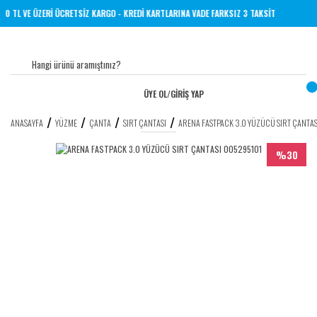
ER YERİNE 1000 TL VE ÜZERİ ÜCRETSİZ KARGO - KREDİ KARTLARINA VADE FARKSIZ 3 TAKSİ
ÜYE OL
/
GİRİŞ YAP
ANASAYFA
YÜZME
ÇANTA
SIRT ÇANTASI
ARENA FASTPACK 3.0 YÜZÜCÜ SIRT ÇANTA
%30