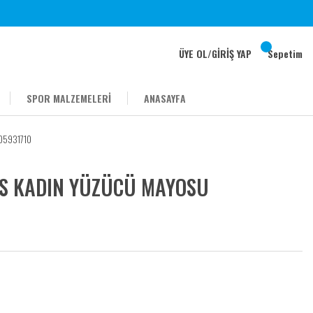
ÜYE OL
/
GİRİŞ YAP
Sepetim
SPOR MALZEMELERİ
ANASAYFA
05931710
S KADIN YÜZÜCÜ MAYOSU