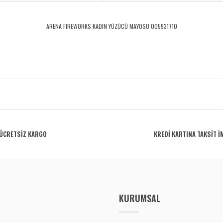
ARENA FIREWORKS KADIN YÜZÜCÜ MAYOSU 005931710
rdüğünüz noktaları öneri formunu kullanarak tarafımıza iletebilirsiniz.
Bu ürüne ilk yorumu siz yapın!
ÜCRETSİZ KARGO
KREDİ KARTINA TAKSİT İ
Yorum Yaz
KURUMSAL