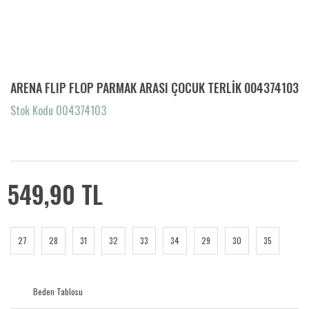
ARENA FLIP FLOP PARMAK ARASI ÇOCUK TERLİK 004374103
Stok Kodu 004374103
549,90 TL
27
28
31
32
33
34
29
30
35
Beden Tablosu