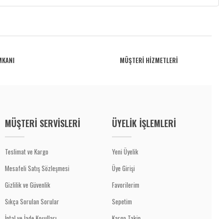
MKANI
MÜŞTERİ HİZMETLERİ
MÜŞTERİ SERVİSLERİ
ÜYELİK İŞLEMLERİ
Teslimat ve Kargo
Yeni Üyelik
Mesafeli Satış Sözleşmesi
Üye Girişi
Gizlilik ve Güvenlik
Favorilerim
Sıkça Sorulan Sorular
Sepetim
İptal ve İade Koşulları
Kargo Takip