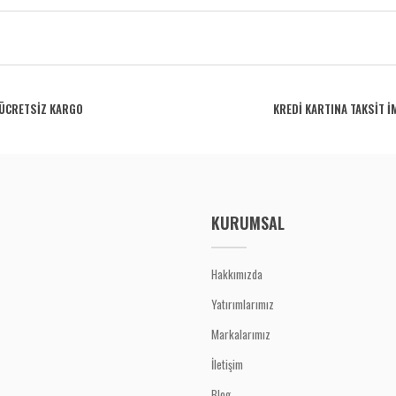
rdüğünüz noktaları öneri formunu kullanarak tarafımıza iletebilirsiniz.
Bu ürüne ilk yorumu siz yapın!
ÜCRETSİZ KARGO
KREDİ KARTINA TAKSİT İ
Yorum Yaz
KURUMSAL
Hakkımızda
Yatırımlarımız
Gönder
Markalarımız
İletişim
Blog