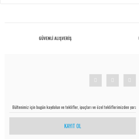
Bu ürünün fiyat bilgisi, resim, ürün açıklamalarında ve diğer konularda yetersiz gö
Görüş ve önerileriniz için teşekkür ederiz.
Ürün resmi kalitesiz, bozuk veya görüntülenemiyor.
GÜVENLİ ALIŞVERİŞ
Ürün açıklamasında eksik bilgiler bulunuyor.
Ürün bilgilerinde hatalar bulunuyor.
Ürün fiyatı diğer sitelerden daha pahalı.
Bu ürüne benzer farklı alternatifler olmalı.
KAYIT OL