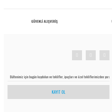
Bu ürünün fiyat bilgisi, resim, ürün açıklamalarında ve diğer konularda yetersiz gö
Görüş ve önerileriniz için teşekkür ederiz.
Ürün resmi kalitesiz, bozuk veya görüntülenemiyor.
GÜVENLİ ALIŞVERİŞ
Ürün açıklamasında eksik bilgiler bulunuyor.
Ürün bilgilerinde hatalar bulunuyor.
Ürün fiyatı diğer sitelerden daha pahalı.
Bu ürüne benzer farklı alternatifler olmalı.
KAYIT OL