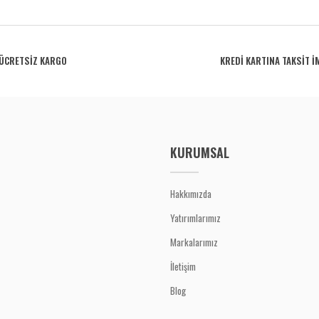
rdüğünüz noktaları öneri formunu kullanarak tarafımıza iletebilirsiniz.
Bu ürüne ilk yorumu siz yapın!
ÜCRETSİZ KARGO
KREDİ KARTINA TAKSİT İ
Yorum Yaz
KURUMSAL
Hakkımızda
Yatırımlarımız
Gönder
Markalarımız
İletişim
Blog