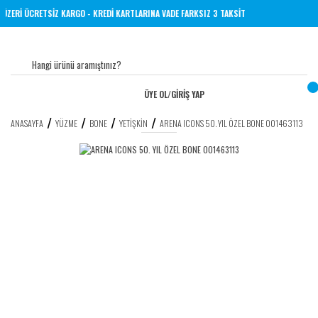
L VE ÜZERİ ÜCRETSİZ KARGO - KREDİ KARTLARINA VADE FARKSIZ 3 TAKSİT
ÜYE OL
/
GİRİŞ YAP
ANASAYFA
YÜZME
BONE
YETIŞKIN
ARENA ICONS 50. YIL ÖZEL BONE 001463113