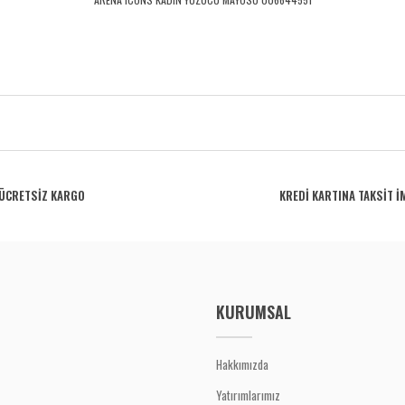
rdüğünüz noktaları öneri formunu kullanarak tarafımıza iletebilirsiniz.
Bu ürüne ilk yorumu siz yapın!
ÜCRETSİZ KARGO
KREDİ KARTINA TAKSİT İ
Yorum Yaz
KURUMSAL
Hakkımızda
Yatırımlarımız