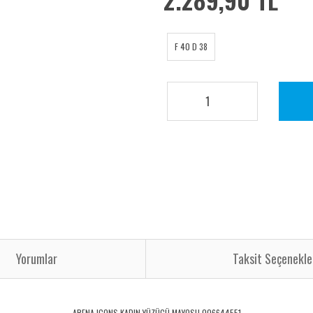
F 40 D 38
Yorumlar
Taksit Seçenekle
ARENA ICONS KADIN YÜZÜCÜ MAYOSU 006644551