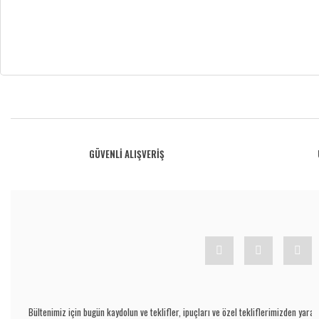
Bu ürünün fiyat bilgisi, resim, ürün açıklamalarında ve diğer konularda yetersiz gö
Görüş ve önerileriniz için teşekkür ederiz.
Ürün resmi kalitesiz, bozuk veya görüntülenemiyor.
GÜVENLİ ALIŞVERİŞ
Ürün açıklamasında eksik bilgiler bulunuyor.
Ürün bilgilerinde hatalar bulunuyor.
Ürün fiyatı diğer sitelerden daha pahalı.
Bu ürüne benzer farklı alternatifler olmalı.