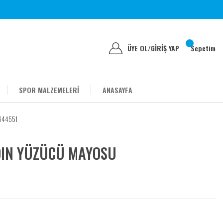
ÜYE OL
/
GİRİŞ YAP
Sepetim
SPOR MALZEMELERİ
ANASAYFA
644551
DIN YÜZÜCÜ MAYOSU