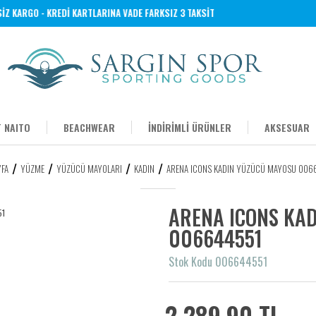
 KARGO - KREDİ KARTLARINA VADE FARKSIZ 3 TAKSİT
 NAITO
BEACHWEAR
İNDİRİMLİ ÜRÜNLER
AKSESUAR
YFA
YÜZME
YÜZÜCÜ MAYOLARI
KADIN
ARENA ICONS KADIN YÜZÜCÜ MAYOSU 006
ARENA ICONS KA
006644551
Stok Kodu 006644551
2.289,90 TL