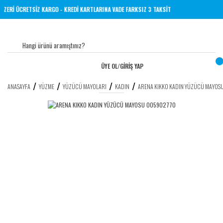
L VE ÜZERİ ÜCRETSİZ KARGO - KREDİ KARTLARINA VADE FARKSIZ 3 TAKSİT
ÜYE OL
/
GİRİŞ YAP
ANASAYFA
YÜZME
YÜZÜCÜ MAYOLARI
KADIN
ARENA KIKKO KADIN YÜZÜCÜ MAYO