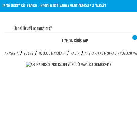
L VE ÜZERİ ÜCRETSİZ KARGO - KREDİ KARTLARINA VADE FARKSIZ 3 TAKSİT
ÜYE OL
/
GİRİŞ YAP
ANASAYFA
YÜZME
YÜZÜCÜ MAYOLARI
KADIN
ARENA KIKKO PRO KADIN YÜZÜCÜ M