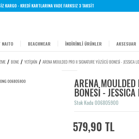
Z KARGO - KREDİ KARTLARINA VADE FARKSIZ 3 TAKSİT
 NAITO
BEACHWEAR
İNDİRİMLİ ÜRÜNLER
AKSESUAR
ZME
BONE
YETIŞKIN
ARENA MOULDED PRO II SIGNATURE YÜZÜCÜ BONESİ - JESSICA
ARENA MOULDED 
BONESİ - JESSIC
Stok Kodu 006805900
579,90 TL