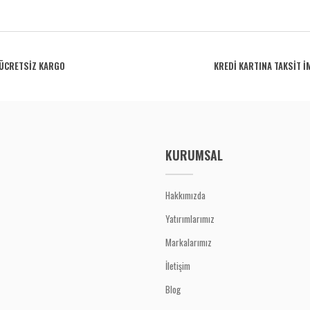
rdüğünüz noktaları öneri formunu kullanarak tarafımıza iletebilirsiniz.
Bu ürüne ilk yorumu siz yapın!
ÜCRETSİZ KARGO
KREDİ KARTINA TAKSİT İ
Yorum Yaz
KURUMSAL
Hakkımızda
Yatırımlarımız
Gönder
Markalarımız
İletişim
Blog