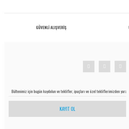
Bu ürünün fiyat bilgisi, resim, ürün açıklamalarında ve diğer konularda yetersiz gö
Görüş ve önerileriniz için teşekkür ederiz.
Ürün resmi kalitesiz, bozuk veya görüntülenemiyor.
GÜVENLİ ALIŞVERİŞ
Ürün açıklamasında eksik bilgiler bulunuyor.
Ürün bilgilerinde hatalar bulunuyor.
Ürün fiyatı diğer sitelerden daha pahalı.
Bu ürüne benzer farklı alternatifler olmalı.
KAYIT OL