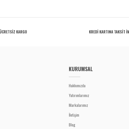
rdüğünüz noktaları öneri formunu kullanarak tarafımıza iletebilirsiniz.
Bu ürüne ilk yorumu siz yapın!
ÜCRETSİZ KARGO
KREDİ KARTINA TAKSİT İ
Yorum Yaz
KURUMSAL
Hakkımızda
Yatırımlarımız
Gönder
Markalarımız
İletişim
Blog