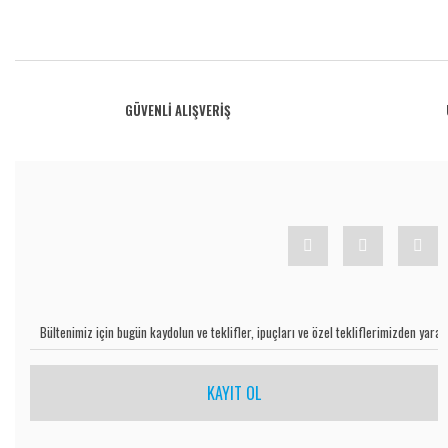
Bu ürünün fiyat bilgisi, resim, ürün açıklamalarında ve diğer konularda yetersiz gö
Görüş ve önerileriniz için teşekkür ederiz.
Ürün resmi kalitesiz, bozuk veya görüntülenemiyor.
GÜVENLİ ALIŞVERİŞ
Ürün açıklamasında eksik bilgiler bulunuyor.
Ürün bilgilerinde hatalar bulunuyor.
Ürün fiyatı diğer sitelerden daha pahalı.
Bu ürüne benzer farklı alternatifler olmalı.
KAYIT OL