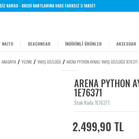
 KARGO - KREDİ KARTLARINA VADE FARKSIZ 3 TAKSİT
 NAITO
BEACHWEAR
İNDİRİMLİ ÜRÜNLER
AKSESUAR
ANASAYFA
YÜZME
YARIŞ GÖZLÜĞÜ
ARENA PYTHON AYNALI YARIŞ GÖZLÜĞÜ 1E76371
ARENA PYTHON A
1E76371
Stok Kodu 1E76371
2.499,90 TL