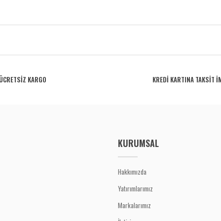
rdüğünüz noktaları öneri formunu kullanarak tarafımıza iletebilirsiniz.
Bu ürüne ilk yorumu siz yapın!
ÜCRETSİZ KARGO
KREDİ KARTINA TAKSİT İ
Yorum Yaz
KURUMSAL
Hakkımızda
Yatırımlarımız
Gönder
Markalarımız