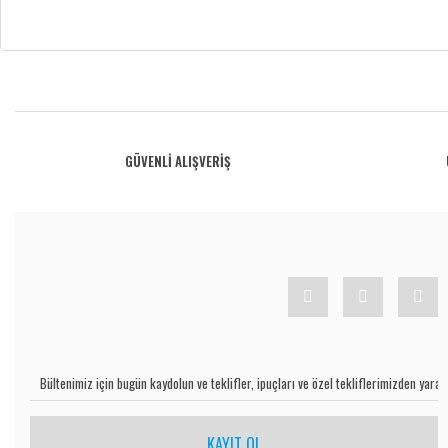
Bu ürünün fiyat bilgisi, resim, ürün açıklamalarında ve diğer konularda yetersiz gö
Görüş ve önerileriniz için teşekkür ederiz.
Ürün resmi kalitesiz, bozuk veya görüntülenemiyor.
GÜVENLİ ALIŞVERİŞ
Ürün açıklamasında eksik bilgiler bulunuyor.
Ürün bilgilerinde hatalar bulunuyor.
Ürün fiyatı diğer sitelerden daha pahalı.
Bu ürüne benzer farklı alternatifler olmalı.
KAYIT OL