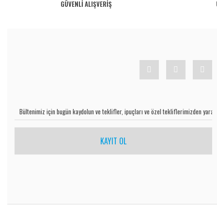
Ürün resmi kalitesiz, bozuk veya görüntülenemiyor.
GÜVENLİ ALIŞVERİŞ
Ürün açıklamasında eksik bilgiler bulunuyor.
Ürün bilgilerinde hatalar bulunuyor.
Ürün fiyatı diğer sitelerden daha pahalı.
Bu ürüne benzer farklı alternatifler olmalı.
KAYIT OL