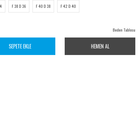
34
F 38 D 36
F 40 D 38
F 42 D 40
Beden Tablosu
SEPETE EKLE
HEMEN AL