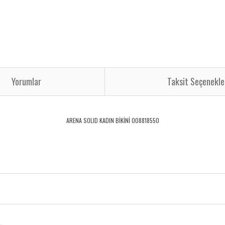
Yorumlar
Taksit Seçenekle
ARENA SOLID KADIN BİKİNİ 008818550
rdüğünüz noktaları öneri formunu kullanarak tarafımıza iletebilirsiniz.
Bu ürüne ilk yorumu siz yapın!