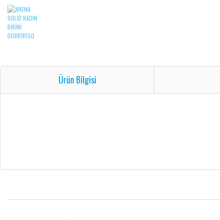
Ürün Bilgisi
Bu ürünün fiyat bilgisi, resim, ürün açıklamalarında ve diğer konularda yetersiz gö
Görüş ve önerileriniz için teşekkür ederiz.