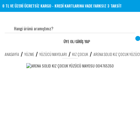
ER YERİNE 1000 TL VE ÜZERİ ÜCRETSİZ KARGO - KREDİ KARTLARINA VADE FARKSIZ 3 TAKSİ
ÜYE OL
/
GİRİŞ YAP
ANASAYFA
YÜZME
YÜZÜCÜ MAYOLARI
KIZ ÇOCUK
ARENA SOLID KIZ ÇOCUK YÜZÜ