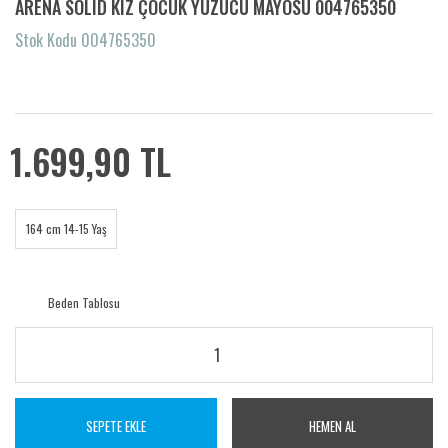
ARENA SOLID KIZ ÇOCUK YÜZÜCÜ MAYOSU 004765350
Stok Kodu 004765350
1.699,90 TL
164 cm 14-15 Yaş
Beden Tablosu
SEPETE EKLE
HEMEN AL