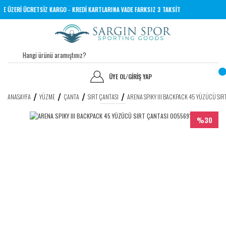
İNE 1000 TL VE ÜZERİ ÜCRETSİZ KARGO - KREDİ KARTLARINA VADE FARKSIZ 3 TAKSİT
ÜYE OL
/
GİRİŞ YAP
ANASAYFA
YÜZME
ÇANTA
SIRT ÇANTASI
ARENA SPIKY III BACKPACK 45 YÜZÜCÜ SI
%30