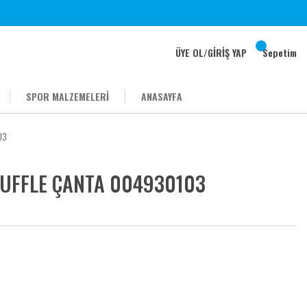
ÜYE OL
/
GİRİŞ YAP
Sepetim
SPOR MALZEMELERİ
ANASAYFA
03
 DUFFLE ÇANTA 004930103