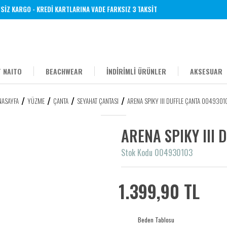
Z KARGO - KREDİ KARTLARINA VADE FARKSIZ 3 TAKSİT
 NAITO
BEACHWEAR
İNDİRİMLİ ÜRÜNLER
AKSESUAR
NASAYFA
YÜZME
ÇANTA
SEYAHAT ÇANTASI
ARENA SPIKY III DUFFLE ÇANTA 0049301
ARENA SPIKY III
Stok Kodu 004930103
1.399,90 TL
Beden Tablosu