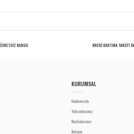
rdüğünüz noktaları öneri formunu kullanarak tarafımıza iletebilirsiniz.
Bu ürüne ilk yorumu siz yapın!
ÜCRETSİZ KARGO
KREDİ KARTINA TAKSİT İ
Yorum Yaz
KURUMSAL
Hakkımızda
Yatırımlarımız
Gönder
Markalarımız
İletişim