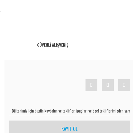
Bu ürünün fiyat bilgisi, resim, ürün açıklamalarında ve diğer konularda yetersiz gö
Görüş ve önerileriniz için teşekkür ederiz.
Ürün resmi kalitesiz, bozuk veya görüntülenemiyor.
GÜVENLİ ALIŞVERİŞ
Ürün açıklamasında eksik bilgiler bulunuyor.
Ürün bilgilerinde hatalar bulunuyor.
Ürün fiyatı diğer sitelerden daha pahalı.
Bu ürüne benzer farklı alternatifler olmalı.
KAYIT OL