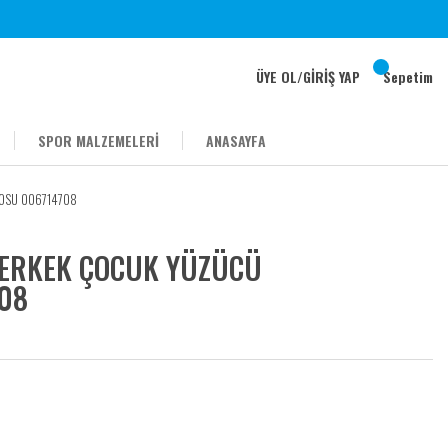
ÜYE OL
/
GİRİŞ YAP
Sepetim
SPOR MALZEMELERİ
ANASAYFA
YOSU 006714708
 ERKEK ÇOCUK YÜZÜCÜ
08