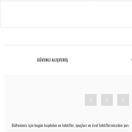
Bu ürünün fiyat bilgisi, resim, ürün açıklamalarında ve diğer konularda yetersiz gö
Görüş ve önerileriniz için teşekkür ederiz.
Ürün resmi kalitesiz, bozuk veya görüntülenemiyor.
GÜVENLİ ALIŞVERİŞ
Ürün açıklamasında eksik bilgiler bulunuyor.
Ürün bilgilerinde hatalar bulunuyor.
Ürün fiyatı diğer sitelerden daha pahalı.
Bu ürüne benzer farklı alternatifler olmalı.