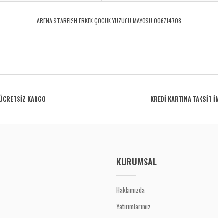
ARENA STARFISH ERKEK ÇOCUK YÜZÜCÜ MAYOSU 006714708
rdüğünüz noktaları öneri formunu kullanarak tarafımıza iletebilirsiniz.
Bu ürüne ilk yorumu siz yapın!
ÜCRETSİZ KARGO
KREDİ KARTINA TAKSİT İ
Yorum Yaz
KURUMSAL
Hakkımızda
Yatırımlarımız
Gönder