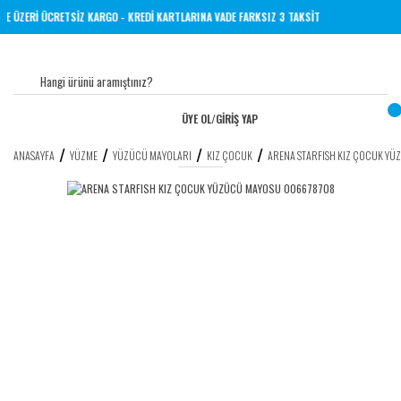
İNE 1000 TL VE ÜZERİ ÜCRETSİZ KARGO - KREDİ KARTLARINA VADE FARKSIZ 3 TAKSİT
ÜYE OL
/
GİRİŞ YAP
ANASAYFA
YÜZME
YÜZÜCÜ MAYOLARI
KIZ ÇOCUK
ARENA STARFISH KIZ ÇOCUK Y