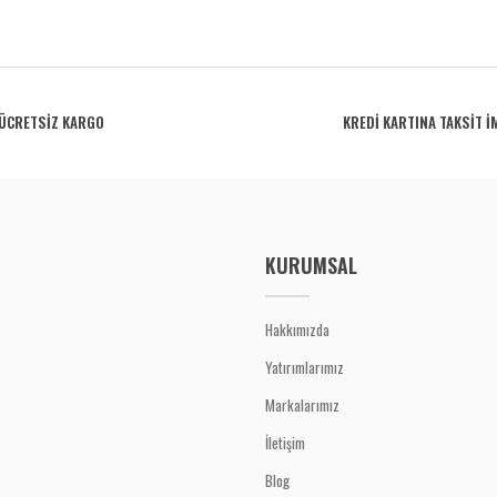
rdüğünüz noktaları öneri formunu kullanarak tarafımıza iletebilirsiniz.
Bu ürüne ilk yorumu siz yapın!
ÜCRETSİZ KARGO
KREDİ KARTINA TAKSİT İ
Yorum Yaz
KURUMSAL
Hakkımızda
Yatırımlarımız
Gönder
Markalarımız
İletişim
Blog