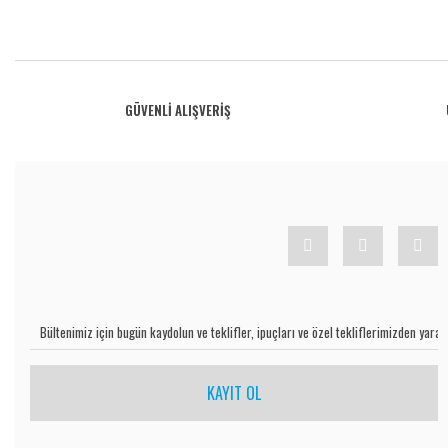
Bu ürünün fiyat bilgisi, resim, ürün açıklamalarında ve diğer konularda yetersiz gö
Görüş ve önerileriniz için teşekkür ederiz.
Ürün resmi kalitesiz, bozuk veya görüntülenemiyor.
GÜVENLİ ALIŞVERİŞ
Ürün açıklamasında eksik bilgiler bulunuyor.
Ürün bilgilerinde hatalar bulunuyor.
Ürün fiyatı diğer sitelerden daha pahalı.
Bu ürüne benzer farklı alternatifler olmalı.
KAYIT OL