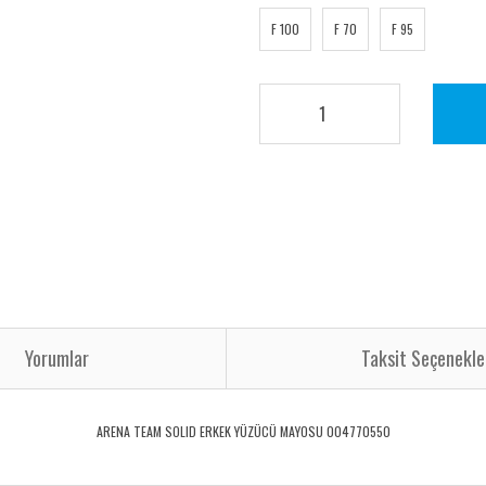
F 100
F 70
F 95
Yorumlar
Taksit Seçenekle
ARENA TEAM SOLID ERKEK YÜZÜCÜ MAYOSU 004770550