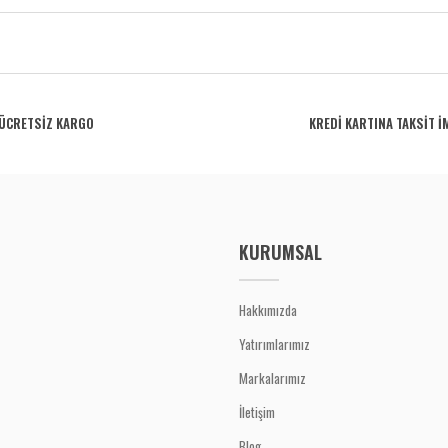
rdüğünüz noktaları öneri formunu kullanarak tarafımıza iletebilirsiniz.
Bu ürüne ilk yorumu siz yapın!
ÜCRETSİZ KARGO
KREDİ KARTINA TAKSİT İ
Yorum Yaz
KURUMSAL
Hakkımızda
Yatırımlarımız
Gönder
Markalarımız
İletişim
Blog