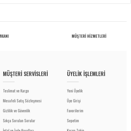
MKANI
MÜŞTERİ HİZMETLERİ
MÜŞTERİ SERVİSLERİ
ÜYELİK İŞLEMLERİ
Teslimat ve Kargo
Yeni Üyelik
Mesafeli Satış Sözleşmesi
Üye Girişi
Gizlilik ve Güvenlik
Favorilerim
Sıkça Sorulan Sorular
Sepetim
İptal ve İade Koşulları
Kargo Takip