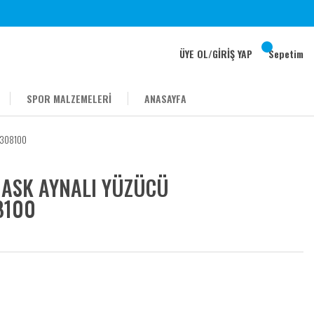
ÜYE OL
/
GİRİŞ YAP
Sepetim
SPOR MALZEMELERİ
ANASAYFA
4308100
MASK AYNALI YÜZÜCÜ
8100