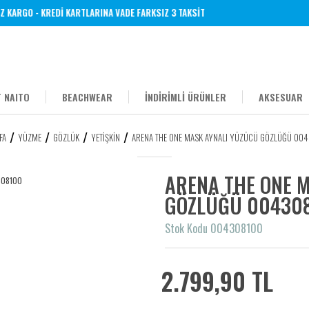
KARGO - KREDİ KARTLARINA VADE FARKSIZ 3 TAKSİT
 NAITO
BEACHWEAR
İNDİRİMLİ ÜRÜNLER
AKSESUAR
FA
YÜZME
GÖZLÜK
YETIŞKIN
ARENA THE ONE MASK AYNALI YÜZÜCÜ GÖZLÜĞÜ 00
ARENA THE ONE 
GÖZLÜĞÜ 00430
Stok Kodu 004308100
2.799,90 TL