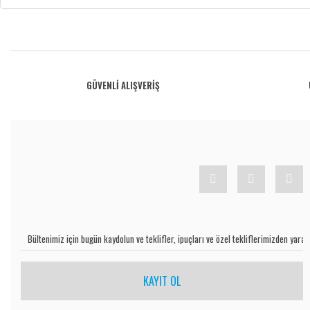
Bu ürünün fiyat bilgisi, resim, ürün açıklamalarında ve diğer konularda yetersiz gö
Görüş ve önerileriniz için teşekkür ederiz.
Ürün resmi kalitesiz, bozuk veya görüntülenemiyor.
GÜVENLİ ALIŞVERİŞ
Ürün açıklamasında eksik bilgiler bulunuyor.
Ürün bilgilerinde hatalar bulunuyor.
Ürün fiyatı diğer sitelerden daha pahalı.
Bu ürüne benzer farklı alternatifler olmalı.
KAYIT OL