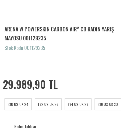
ARENA W POWERSKIN CARBON AIR² CB KADIN YARIŞ
MAYOSU 001129235
Stok Kodu 001129235
29.989,90 TL
F30 US-UK 24
F32 US-UK 26
F34 US-UK 28
F36 US-UK 30
Beden Tablosu