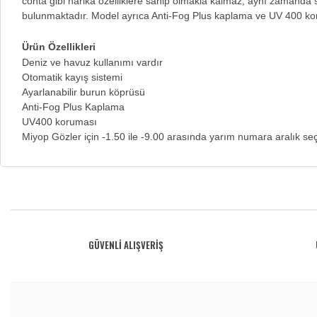
conta gibi harika özelliklere sahip olmakla kalmaz, aynı zamanda s
bulunmaktadır. Model ayrıca Anti-Fog Plus kaplama ve UV 400 kor
Ürün Özellikleri
Deniz ve havuz kullanımı vardır
Otomatik kayış sistemi
Ayarlanabilir burun köprüsü
Anti-Fog Plus Kaplama
UV400 koruması
Miyop Gözler için -1.50 ile -9.00 arasında yarım numara aralık se
Bu ürünün fiyat bilgisi, resim, ürün açıklamalarında ve diğer konularda yetersiz gö
Görüş ve önerileriniz için teşekkür ederiz.
Ürün resmi kalitesiz, bozuk veya görüntülenemiyor.
GÜVENLİ ALIŞVERİŞ
Ürün açıklamasında eksik bilgiler bulunuyor.
Ürün bilgilerinde hatalar bulunuyor.
Ürün fiyatı diğer sitelerden daha pahalı.