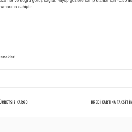
ize net ve doğru görüş sağlar. Miyop gözlere sahip olanlar için -1.50 il
umasına sahiptir.
çenekleri
rdüğünüz noktaları öneri formunu kullanarak tarafımıza iletebilirsiniz.
Bu ürüne ilk yorumu siz yapın!
ÜCRETSİZ KARGO
KREDİ KARTINA TAKSİT İ
Yorum Yaz