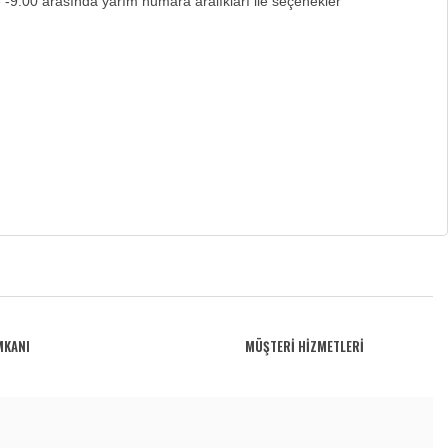
e -9.00 arasında yarım numara aralıkları ile seçenekler
MKANI
MÜŞTERİ HİZMETLERİ