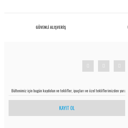
Bu ürünün fiyat bilgisi, resim, ürün açıklamalarında ve diğer konularda yetersiz gö
Görüş ve önerileriniz için teşekkür ederiz.
Ürün resmi kalitesiz, bozuk veya görüntülenemiyor.
GÜVENLİ ALIŞVERİŞ
Ürün açıklamasında eksik bilgiler bulunuyor.
Ürün bilgilerinde hatalar bulunuyor.
Ürün fiyatı diğer sitelerden daha pahalı.
Bu ürüne benzer farklı alternatifler olmalı.
KAYIT OL