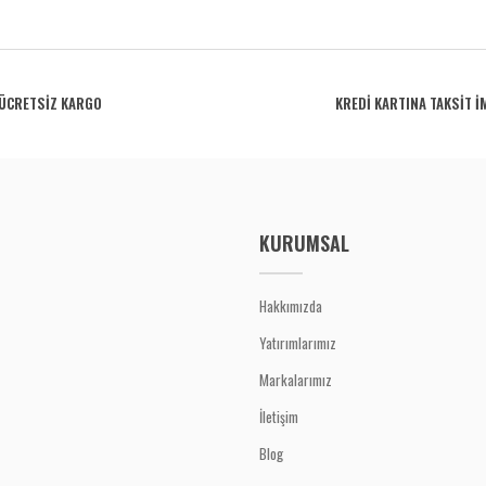
rdüğünüz noktaları öneri formunu kullanarak tarafımıza iletebilirsiniz.
Bu ürüne ilk yorumu siz yapın!
ÜCRETSİZ KARGO
KREDİ KARTINA TAKSİT İ
Yorum Yaz
KURUMSAL
Hakkımızda
Yatırımlarımız
Gönder
Markalarımız
İletişim
Blog