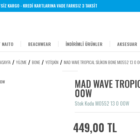
Z KARGO - KREDİ KARTLARINA VADE FARKSIZ 3 TAKSİT
 NAITO
BEACHWEAR
İNDİRİMLİ ÜRÜNLER
AKSESUAR
ASAYFA
YÜZME
BONE
YETIŞKIN
MAD WAVE TROPICAL SİLİKON BONE M0552 13 0 
MAD WAVE TROPIC
00W
Stok Kodu M0552 13 0 00W
449,00 TL