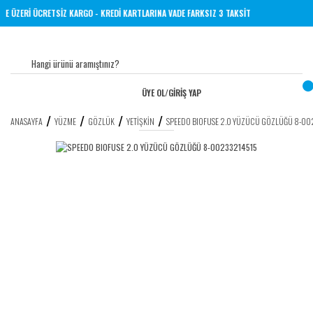
0 TL VE ÜZERİ ÜCRETSİZ KARGO - KREDİ KARTLARINA VADE FARKSIZ 3 TAKSİT
ÜYE OL
/
GİRİŞ YAP
ANASAYFA
YÜZME
GÖZLÜK
YETIŞKIN
SPEEDO BIOFUSE 2.0 YÜZÜCÜ GÖZLÜĞÜ 8-0