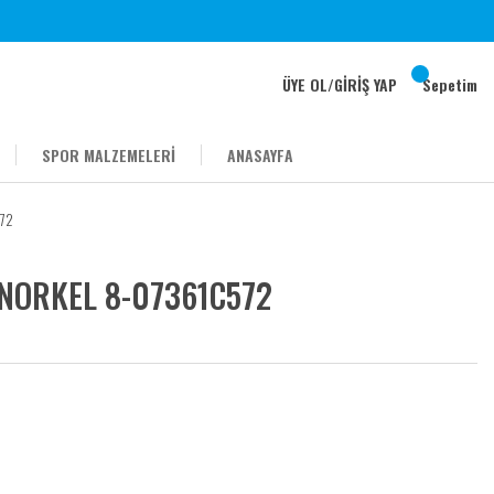
ÜYE OL
/
GİRİŞ YAP
Sepetim
SPOR MALZEMELERİ
ANASAYFA
72
NORKEL 8-07361C572