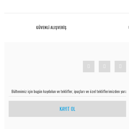
Bu ürünün fiyat bilgisi, resim, ürün açıklamalarında ve diğer konularda yetersiz gö
Görüş ve önerileriniz için teşekkür ederiz.
Ürün resmi kalitesiz, bozuk veya görüntülenemiyor.
GÜVENLİ ALIŞVERİŞ
Ürün açıklamasında eksik bilgiler bulunuyor.
Ürün bilgilerinde hatalar bulunuyor.
Ürün fiyatı diğer sitelerden daha pahalı.
Bu ürüne benzer farklı alternatifler olmalı.
KAYIT OL