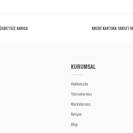
rdüğünüz noktaları öneri formunu kullanarak tarafımıza iletebilirsiniz.
Bu ürüne ilk yorumu siz yapın!
ÜCRETSİZ KARGO
KREDİ KARTINA TAKSİT İ
Yorum Yaz
KURUMSAL
Hakkımızda
Yatırımlarımız
Gönder
Markalarımız
İletişim
Blog