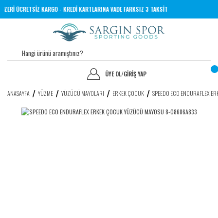
L VE ÜZERİ ÜCRETSİZ KARGO - KREDİ KARTLARINA VADE FARKSIZ 3 TAKSİT
ÜYE OL
/
GİRİŞ YAP
ANASAYFA
YÜZME
YÜZÜCÜ MAYOLARI
ERKEK ÇOCUK
SPEEDO ECO ENDURAFLEX E