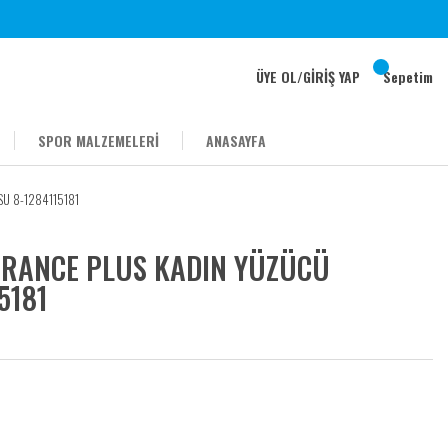
ÜYE OL
/
GİRİŞ YAP
Sepetim
SPOR MALZEMELERİ
ANASAYFA
U 8-1284115181
URANCE PLUS KADIN YÜZÜCÜ
5181