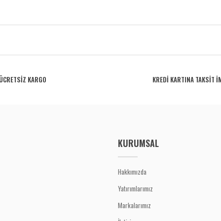
rdüğünüz noktaları öneri formunu kullanarak tarafımıza iletebilirsiniz.
Bu ürüne ilk yorumu siz yapın!
ÜCRETSİZ KARGO
KREDİ KARTINA TAKSİT İ
Yorum Yaz
KURUMSAL
Hakkımızda
Yatırımlarımız
Gönder
Markalarımız