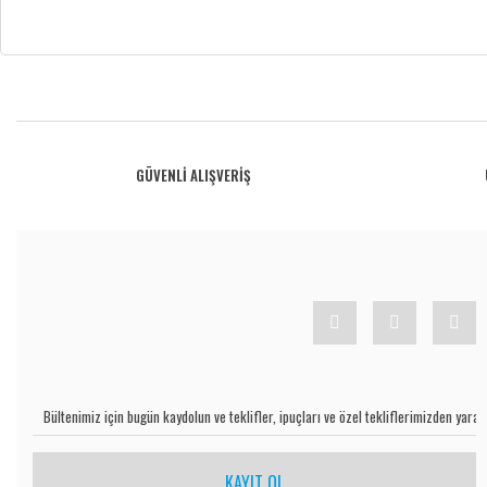
Bu ürünün fiyat bilgisi, resim, ürün açıklamalarında ve diğer konularda yetersiz gö
Görüş ve önerileriniz için teşekkür ederiz.
Ürün resmi kalitesiz, bozuk veya görüntülenemiyor.
GÜVENLİ ALIŞVERİŞ
Ürün açıklamasında eksik bilgiler bulunuyor.
Ürün bilgilerinde hatalar bulunuyor.
Ürün fiyatı diğer sitelerden daha pahalı.
Bu ürüne benzer farklı alternatifler olmalı.
KAYIT OL