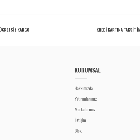
rdüğünüz noktaları öneri formunu kullanarak tarafımıza iletebilirsiniz.
Bu ürüne ilk yorumu siz yapın!
ÜCRETSİZ KARGO
KREDİ KARTINA TAKSİT İ
Yorum Yaz
KURUMSAL
Hakkımızda
Yatırımlarımız
Gönder
Markalarımız
İletişim
Blog