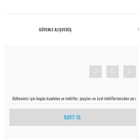
Bu ürünün fiyat bilgisi, resim, ürün açıklamalarında ve diğer konularda yetersiz gö
Görüş ve önerileriniz için teşekkür ederiz.
Ürün resmi kalitesiz, bozuk veya görüntülenemiyor.
GÜVENLİ ALIŞVERİŞ
Ürün açıklamasında eksik bilgiler bulunuyor.
Ürün bilgilerinde hatalar bulunuyor.
Ürün fiyatı diğer sitelerden daha pahalı.
Bu ürüne benzer farklı alternatifler olmalı.
KAYIT OL