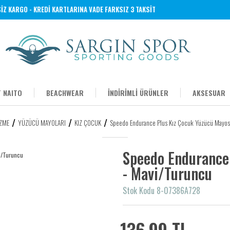
 KARGO - KREDİ KARTLARINA VADE FARKSIZ 3 TAKSİT
 NAITO
BEACHWEAR
İNDİRİMLİ ÜRÜNLER
AKSESUAR
ZME
YÜZÜCÜ MAYOLARI
KIZ ÇOCUK
Speedo Endurance Plus Kız Çocuk Yüzücü Mayos
Speedo Endurance
- Mavi/Turuncu
Stok Kodu 8-07386A728
136,99 TL