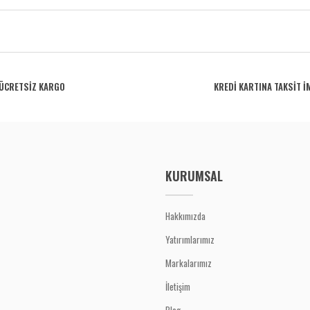
rdüğünüz noktaları öneri formunu kullanarak tarafımıza iletebilirsiniz.
Bu ürüne ilk yorumu siz yapın!
ÜCRETSİZ KARGO
KREDİ KARTINA TAKSİT İ
Yorum Yaz
KURUMSAL
Hakkımızda
Yatırımlarımız
Gönder
Markalarımız
İletişim
Blog