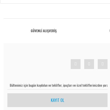
Bu ürünün fiyat bilgisi, resim, ürün açıklamalarında ve diğer konularda yetersiz gö
Görüş ve önerileriniz için teşekkür ederiz.
Ürün resmi kalitesiz, bozuk veya görüntülenemiyor.
GÜVENLİ ALIŞVERİŞ
Ürün açıklamasında eksik bilgiler bulunuyor.
Ürün bilgilerinde hatalar bulunuyor.
Ürün fiyatı diğer sitelerden daha pahalı.
Bu ürüne benzer farklı alternatifler olmalı.
KAYIT OL