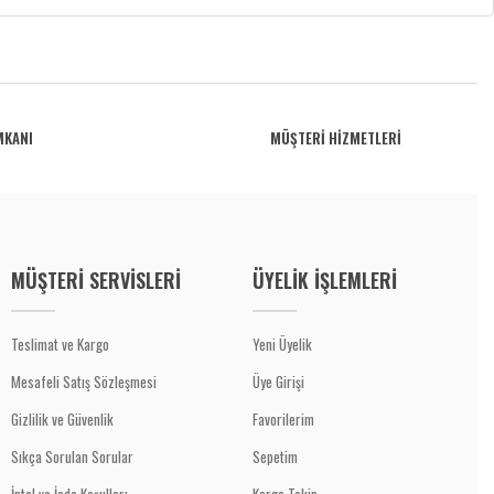
MKANI
MÜŞTERİ HİZMETLERİ
MÜŞTERİ SERVİSLERİ
ÜYELİK İŞLEMLERİ
Teslimat ve Kargo
Yeni Üyelik
Mesafeli Satış Sözleşmesi
Üye Girişi
Gizlilik ve Güvenlik
Favorilerim
Sıkça Sorulan Sorular
Sepetim
İptal ve İade Koşulları
Kargo Takip