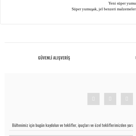
Yeni süper yumuş
Süper yumuşak, jel benzeri malzemeler 
Bu ürünün fiyat bilgisi, resim, ürün açıklamalarında ve diğer konularda yetersiz gö
Görüş ve önerileriniz için teşekkür ederiz.
Ürün resmi kalitesiz, bozuk veya görüntülenemiyor.
GÜVENLİ ALIŞVERİŞ
Ürün açıklamasında eksik bilgiler bulunuyor.
Ürün bilgilerinde hatalar bulunuyor.
Ürün fiyatı diğer sitelerden daha pahalı.
Bu ürüne benzer farklı alternatifler olmalı.