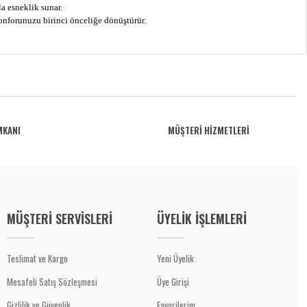
a esneklik sunar.
onforunuzu birinci önceliğe dönüştürür.
MKANI
MÜŞTERİ HİZMETLERİ
MÜŞTERİ SERVİSLERİ
ÜYELİK İŞLEMLERİ
Teslimat ve Kargo
Yeni Üyelik
Mesafeli Satış Sözleşmesi
Üye Girişi
Gizlilik ve Güvenlik
Favorilerim