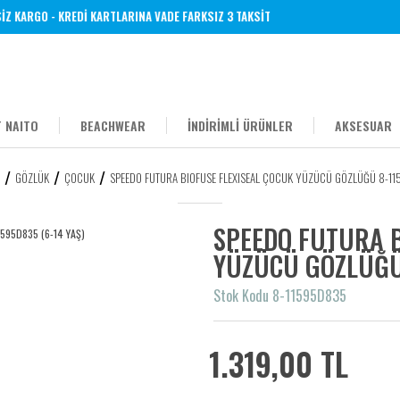
KARGO - KREDİ KARTLARINA VADE FARKSIZ 3 TAKSİT
 NAITO
BEACHWEAR
İNDİRİMLİ ÜRÜNLER
AKSESUAR
GÖZLÜK
ÇOCUK
SPEEDO FUTURA BIOFUSE FLEXISEAL ÇOCUK YÜZÜCÜ GÖZLÜĞÜ 8-11
SPEEDO FUTURA B
YÜZÜCÜ GÖZLÜĞÜ 
Stok Kodu 8-11595D835
1.319,00 TL