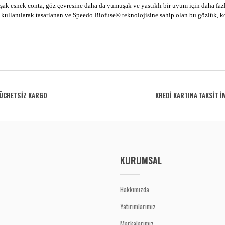
ak esnek conta, göz çevresine daha da yumuşak ve yastıklı bir uyum için daha fazl
kullanılarak tasarlanan ve Speedo Biofuse® teknolojisine sahip olan bu gözlük, k
rdüğünüz noktaları öneri formunu kullanarak tarafımıza iletebilirsiniz.
Bu ürüne ilk yorumu siz yapın!
ÜCRETSİZ KARGO
KREDİ KARTINA TAKSİT İ
Yorum Yaz
KURUMSAL
Hakkımızda
Yatırımlarımız
Gönder
Markalarımız