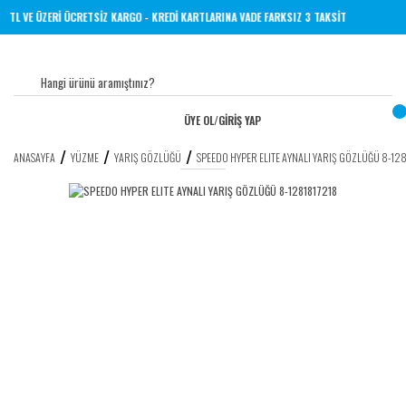
R YERİNE 1000 TL VE ÜZERİ ÜCRETSİZ KARGO - KREDİ KARTLARINA VADE FARKSIZ 3 TAKSİT
ÜYE OL
/
GİRİŞ YAP
ANASAYFA
YÜZME
YARIŞ GÖZLÜĞÜ
SPEEDO HYPER ELITE AYNALI YARIŞ GÖZLÜĞÜ 8-12