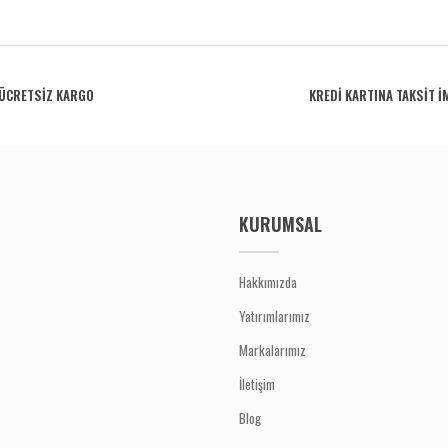
rdüğünüz noktaları öneri formunu kullanarak tarafımıza iletebilirsiniz.
Bu ürüne ilk yorumu siz yapın!
ÜCRETSİZ KARGO
KREDİ KARTINA TAKSİT İ
Yorum Yaz
KURUMSAL
Hakkımızda
Yatırımlarımız
Gönder
Markalarımız
İletişim
Blog