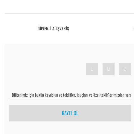
Bu ürünün fiyat bilgisi, resim, ürün açıklamalarında ve diğer konularda yetersiz gö
Görüş ve önerileriniz için teşekkür ederiz.
Ürün resmi kalitesiz, bozuk veya görüntülenemiyor.
GÜVENLİ ALIŞVERİŞ
Ürün açıklamasında eksik bilgiler bulunuyor.
Ürün bilgilerinde hatalar bulunuyor.
Ürün fiyatı diğer sitelerden daha pahalı.
Bu ürüne benzer farklı alternatifler olmalı.
KAYIT OL