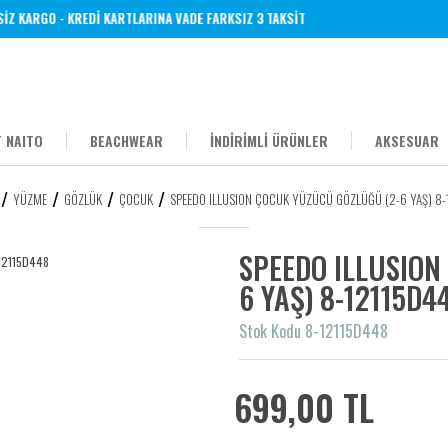
 KARGO - KREDİ KARTLARINA VADE FARKSIZ 3 TAKSİT
 NAITO
BEACHWEAR
İNDİRİMLİ ÜRÜNLER
AKSESUAR
YÜZME
GÖZLÜK
ÇOCUK
SPEEDO ILLUSION ÇOCUK YÜZÜCÜ GÖZLÜĞÜ (2-6 YAŞ) 8
SPEEDO ILLUSION
6 YAŞ) 8-12115D4
Stok Kodu 8-12115D448
699,00 TL