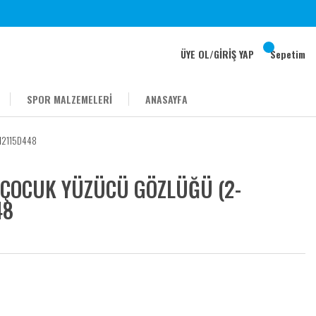
ÜYE OL
/
GİRİŞ YAP
Sepetim
SPOR MALZEMELERİ
ANASAYFA
-12115D448
 ÇOCUK YÜZÜCÜ GÖZLÜĞÜ (2-
48