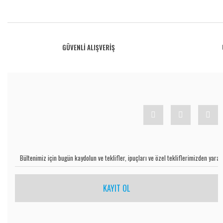
Bu ürünün fiyat bilgisi, resim, ürün açıklamalarında ve diğer konularda yetersiz gö
Görüş ve önerileriniz için teşekkür ederiz.
Ürün resmi kalitesiz, bozuk veya görüntülenemiyor.
GÜVENLİ ALIŞVERİŞ
Ürün açıklamasında eksik bilgiler bulunuyor.
Ürün bilgilerinde hatalar bulunuyor.
Ürün fiyatı diğer sitelerden daha pahalı.
Bu ürüne benzer farklı alternatifler olmalı.
KAYIT OL