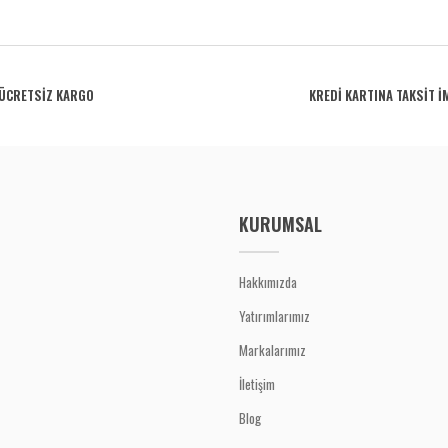
rdüğünüz noktaları öneri formunu kullanarak tarafımıza iletebilirsiniz.
Bu ürüne ilk yorumu siz yapın!
ÜCRETSİZ KARGO
KREDİ KARTINA TAKSİT İ
Yorum Yaz
KURUMSAL
Hakkımızda
Yatırımlarımız
Gönder
Markalarımız
İletişim
Blog