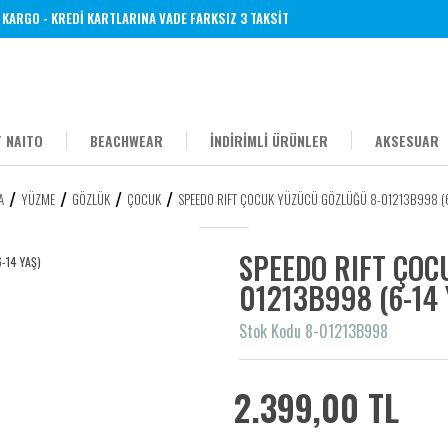
RGO - KREDİ KARTLARINA VADE FARKSIZ 3 TAKSİT
 NAITO
BEACHWEAR
İNDİRİMLİ ÜRÜNLER
AKSESUAR
A
YÜZME
GÖZLÜK
ÇOCUK
SPEEDO RIFT ÇOCUK YÜZÜCÜ GÖZLÜĞÜ 8-01213B998 (6
SPEEDO RIFT ÇOC
01213B998 (6-14 
Stok Kodu 8-01213B998
2.399,00 TL